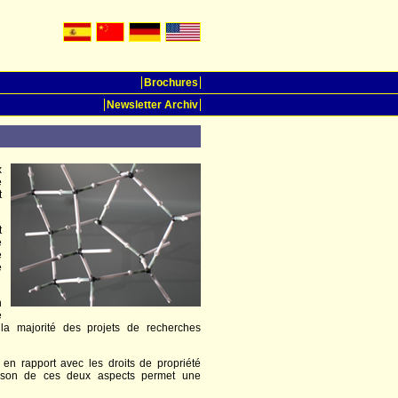
Brochures
Newsletter Archiv
x
e
t
t
e
e
e
n
é
e la majorité des projets de recherches
 en rapport avec les droits de propriété
naison de ces deux aspects permet une