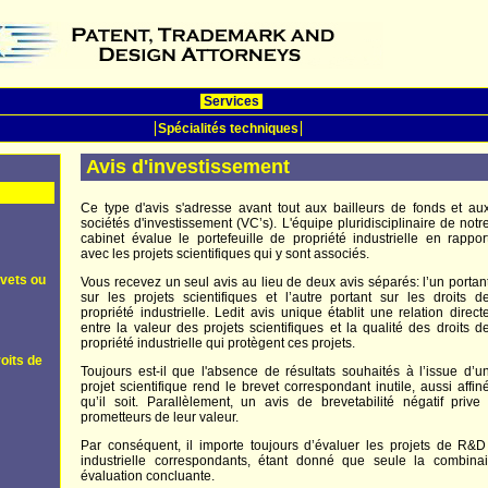
Services
Spécialités techniques
Avis d'investissement
Ce type d'avis s'adresse avant tout aux bailleurs de fonds et au
sociétés d'investissement (VC’s). L'équipe pluridisciplinaire de notr
cabinet évalue le portefeuille de propriété industrielle en rappor
avec les projets scientifiques qui y sont associés.
evets ou
Vous recevez un seul avis au lieu de deux avis séparés: l’un portan
sur les projets scientifiques et l’autre portant sur les droits d
propriété industrielle. Ledit avis unique établit une relation direct
entre la valeur des projets scientifiques et la qualité des droits d
propriété industrielle qui protègent ces projets.
oits de
Toujours est-il que l'absence de résultats souhaités à l’issue d’u
projet scientifique rend le brevet correspondant inutile, aussi affin
qu’il soit. Parallèlement, un avis de brevetabilité négatif priv
prometteurs de leur valeur.
Par conséquent, il importe toujours d’évaluer les projets de R&D
industrielle correspondants, étant donné que seule la combi
évaluation concluante.