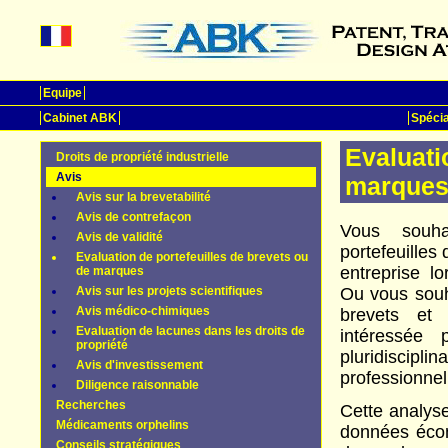
Equipe
Cabinet ABK
Spécia
Evaluat
Droits de propriété industrielle
Avis
marque
Avis sur la brevetabilité
Avis de contrefaçon
Vous souha
Avis de validité
portefeuilles
Evaluation de portefeuilles de brevets ou
entreprise l
de marques
Avis sur les projets scientifiques
Ou vous souha
Avis médico-chimiques
brevets et
Evaluation de lacunes dans les droits de
intéressée
propriété
pluridiscip
Avis d'investissement
professionnell
Diligence raisonnable
Recherches
Cette analyse
Médicaments orphelins
données écon
Conseils stratégiques