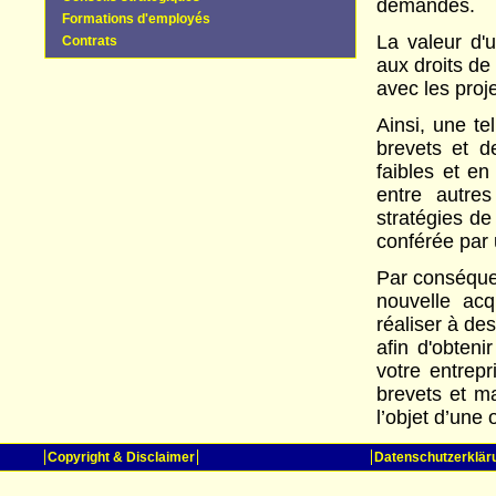
demandes.
Formations d'employés
La valeur d'
Contrats
aux droits de 
avec les proj
Ainsi, une te
brevets et d
faibles et en
entre autres
stratégies de
conférée par 
Par conséquen
nouvelle acq
réaliser à des
afin d'obteni
votre entrepr
brevets et ma
l’objet d’une 
Copyright & Disclaimer
Datenschutzerklär