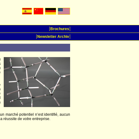
Brochures
Newsletter Archiv
u
s
u
e
e
n
e
l
a
cun marché potentiel n’est identifié, aucun
 la réussite de votre entreprise.