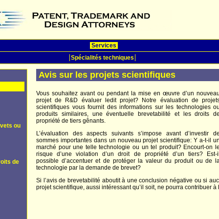
Services
Spécialités techniques
Avis sur les projets scientifiques
Vous souhaitez avant ou pendant la mise en œuvre d’un nouvea
projet de R&D évaluer ledit projet? Notre évaluation de projet
scientifiques vous fournit des informations sur les technologies o
produits similaires, une éventuelle brevetabilité et les droits d
propriété de tiers gênants.
evets ou
L’évaluation des aspects suivants s’impose avant d’investir d
sommes importantes dans un nouveau projet scientifique: Y a-t-il u
marché pour une telle technologie ou un tel produit? Encourt-on l
risque d’une violation d’un droit de propriété d’un tiers? Est-i
possible d’accentuer et de protéger la valeur du produit ou de l
oits de
technologie par la demande de brevet?
Si l’avis de brevetabilité aboutit à une conclusion négative ou si au
projet scientifique, aussi intéressant qu’il soit, ne pourra contribuer à