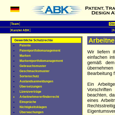
Team
Die
Kanzlei ABK
F
Arbeitne
Gewerbliche Schutzrechte
Patente
Patentportfoliomanagement
Wir liefern
Marken
einfachen in
Markentportfoliomanagement
gemäß dem A
Gebrauchsmuster
übernehmen
Geschmacksmuster
Bearbeitung f
Sortenschutz
Auslandsanmeldungen
Ein Arbeitge
Übersetzungen
Vorschriften
Lizenzverträge
beachten, da
Arbeitnehmererfinderrecht
eines Arbeit
Einsprüche
Rechtsstr
Nichtigkeitsklagen
Eigentumsver
Überwachungen