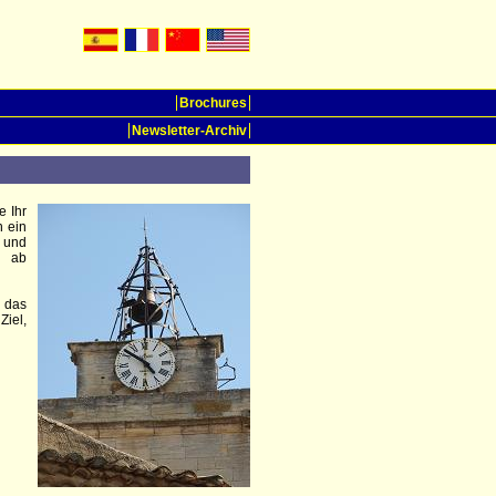
Brochures
Newsletter-Archiv
e Ihr
n ein
g und
n ab
e das
iel,