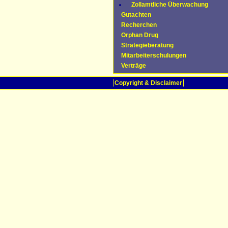
Zollamtliche Überwachung
Gutachten
Recherchen
Orphan Drug
Strategieberatung
Mitarbeiterschulungen
Verträge
Copyright & Disclaimer