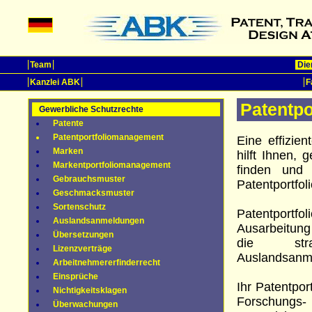
Team
Die
Kanzlei ABK
F
Patentp
Gewerbliche Schutzrechte
Patente
Patentportfoliomanagement
Eine effizien
Marken
hilft Ihnen, 
Markentportfoliomanagement
finden und 
Gebrauchsmuster
Patentportfol
Geschmacksmuster
Sortenschutz
Patentportfo
Auslandsanmeldungen
Ausarbeitung
Übersetzungen
die str
Lizenzverträge
Auslandsanm
Arbeitnehmererfinderrecht
Einsprüche
Ihr Patentpor
Nichtigkeitsklagen
Forschungs
Überwachungen