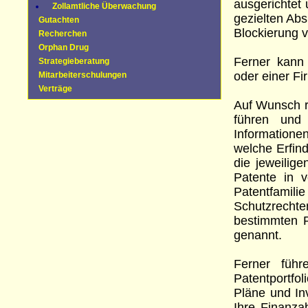
ausgerichtet
Zollamtliche Überwachung
gezielten Abs
Gutachten
Blockierung v
Recherchen
Orphan Drug
Ferner kann 
Strategieberatung
oder einer Fi
Mitarbeiterschulungen
Verträge
Auf Wunsch r
führen und 
Informatione
welche Erfin
die jeweilig
Patente in 
Patentfamil
Schutzrechte
bestimmten P
genannt.
Ferner führ
Patentportfo
Pläne und In
Ihre Finanzab