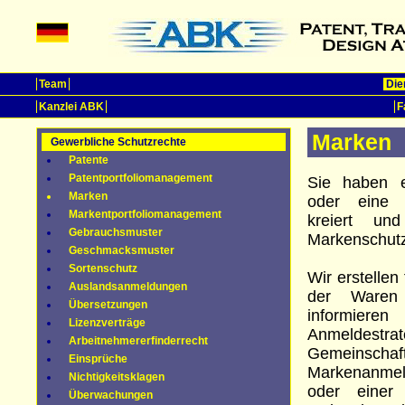
Team
Die
Kanzlei ABK
F
Marken
Gewerbliche Schutzrechte
Patente
Patentportfoliomanagement
Sie haben 
Marken
oder eine 
Markentportfoliomanagement
kreiert un
Gebrauchsmuster
Markenschutz
Geschmacksmuster
Sortenschutz
Wir erstellen
Auslandsanmeldungen
der Waren 
Übersetzungen
informier
Lizenzverträge
Anmeldestrat
Arbeitnehmererfinderrecht
Gemeinschaft
Einsprüche
Markenanmel
Nichtigkeitsklagen
oder einer
Überwachungen