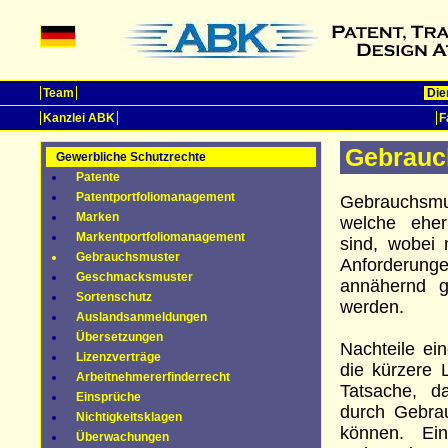
Team
Die
Kanzlei ABK
F
Gebrauc
Gewerbliche Schutzrechte
Patente
Patentportfoliomanagement
Gebrauchsmu
Marken
welche eher
Markentportfoliomanagement
sind, wobei
Gebrauchsmuster
Anforderung
Geschmacksmuster
annähernd g
Sortenschutz
werden.
Auslandsanmeldungen
Übersetzungen
Nachteile ei
Lizenzverträge
die kürzere 
Arbeitnehmererfinderrecht
Tatsache, d
Einsprüche
durch Gebra
Nichtigkeitsklagen
können. Ei
Überwachungen