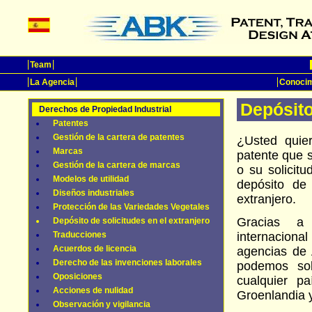
Team
La Agencia
Conocim
Depósito
Derechos de Propiedad Industrial
Patentes
Gestión de la cartera de patentes
¿Usted quier
Marcas
patente que s
Gestión de la cartera de marcas
o su solicit
Modelos de utilidad
depósito de 
Diseños industriales
extranjero.
Protección de las Variedades Vegetales
Gracias a
Depósito de solicitudes en el extranjero
Traducciones
internacio
Acuerdos de licencia
agencias de 
Derecho de las invenciones laborales
podemos sol
Oposiciones
cualquier p
Acciones de nulidad
Groenlandia 
Observación y vigilancia