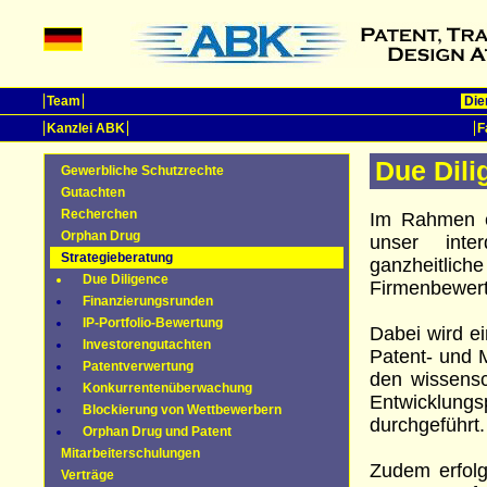
Team
Die
Kanzlei ABK
F
Due Dili
Gewerbliche Schutzrechte
Gutachten
Recherchen
Im Rahmen ei
Orphan Drug
unser inter
Strategieberatung
ganzheitli
Due Diligence
Firmenbewer
Finanzierungsrunden
IP-Portfolio-Bewertung
Dabei wird e
Investorengutachten
Patent- und 
Patentverwertung
den wissensc
Konkurrentenüberwachung
Entwicklu
Blockierung von Wettbewerbern
durchgeführt.
Orphan Drug und Patent
Mitarbeiterschulungen
Zudem erfolg
Verträge