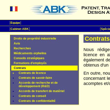
Equipe
Cabinet ABK
Spécia
Contrats
Droits de propriété industrielle
Avis
Recherches
Nous rédig
Médicaments orphelins
licence en a
Conseils stratégiques
également de
Formations d'employés
obtenus d'un 
Contrats
En outre, no
Contrats de licence
concernant le
Contrats de savoir-faire
Accords de recherche et de
acomptes et/
développement (R&D)
Accords de transfert de matériel
Contrats de conseil
Contrats de confidentialité