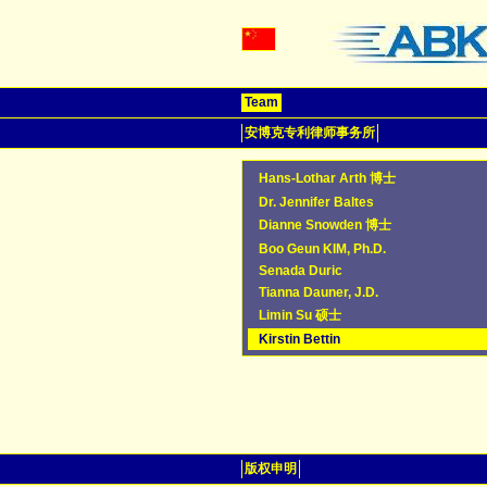
Team
安博克专利律师事务所
Hans-Lothar Arth 博士
Dr. Jennifer Baltes
Dianne Snowden 博士
Boo Geun KIM, Ph.D.
Senada Duric
Tianna Dauner, J.D.
Limin Su 硕士
Kirstin Bettin
版权申明