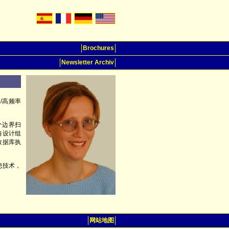
Brochures
Newsletter Archiv
/高频率
个边界扫
路设计组
数据库执
息技术，
网站地图