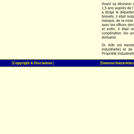
Avant sa décision 
1,5 ans auprès de l
a dirigé le départ
brevets, il était r
marque, de la mise
avec les offices des
et enfin, il était
coopération, les un
domaine.
Dr. Arth est memb
industrielle) et d
Propriété industriell
Copyright & Disclaimer
Datenschutzerklär