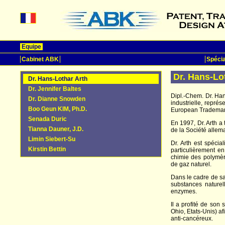
Equipe
Cabinet ABK
Spécia
Dr. Hans-Lo
Dr. Hans-Lothar Arth
Dr. Jennifer Baltes
Dipl.-Chem. Dr. Han
Dr. Dianne Snowden
industrielle, repré
Boo Geun KIM, Ph.D.
European Trademark
Senada Duric
En 1997, Dr. Arth a
Tianna Dauner, J.D.
de la Société alle
Limin Siebert-Su
Dr. Arth est spéci
Kirstin Bettin
particulièrement e
chimie des polymèr
de gaz naturel.
Dans le cadre de sa 
substances naturel
enzymes.
Il a profité de son
Ohio, Etats-Unis) 
anti-cancéreux.