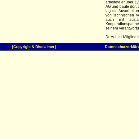
arbeitete er über 
AG und baute dort d
lag die Ausarbeitu
von technischen V
auch mit auslä
Kooperationspartne
seinem Verantwortu
Dr. Arth ist Mitglie
Copyright & Disclaimer
Datenschutzerklär