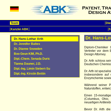
Team
Die
Kanzlei ABK
F
Dr. Hans-Lo
Dr. Hans-Lothar Arth
Dr. Jennifer Baltes
Diplom-Chemiker D
Dr. Dianne Snowden
Vertreter vor dem
Boo Geun KIM, Ph.D.
Design Attorney.
Dipl.-Chem. Senada Duric
Dr. Arth schloss s
Tianna Dauner, J.D.
Deutschen Chemisch
Dipl.-Ing. Limin Siebert-Su
Dr. Arth ist spezial
Dipl.-Ing. Kirstin Bettin
insbesondere auf 
Enzymchemie sowie 
Während seiner Pr
Naturstoffen, entwi
Einen 15-monatige
(Columbus, Ohio, 
neuartigen Antikrebs
Bevor Dr. Arth di