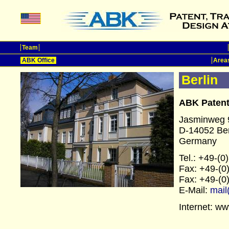
Team
ABK Office
Areas
Berlin
ABK Patent
Jasminweg 
D-14052 Ber
Germany
Tel.: +49-(
Fax: +49-(0
Fax: +49-(0
E-Mail:
mail
Internet: w