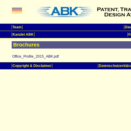
Team
Die
Kanzlei ABK
F
Brochures
Office_Profile_2015_ABK.pdf
Copyright & Disclaimer
Datenschutzerklär