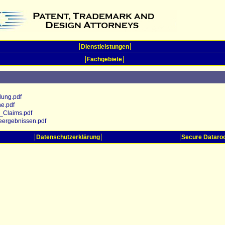
Dienstleistungen
Fachgebiete
ung.pdf
e.pdf
Claims.pdf
rgebnissen.pdf
Datenschutzerklärung
Secure Datar